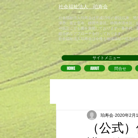
​社会福祉法人 珀寿会
​社会福祉法人珀寿会は平成19年の創設以来、
津市、富士宮市、静岡市葵区、静岡市清水区、
や認定こども園を展開しております。多年代、
総合的なアプローチを行っております。
​社会福祉法人珀寿会は今後も地域福祉の拡充の
サイトメニュー
HOME
ABOUT
問合せ
珀寿会
2020年2月
（公式）