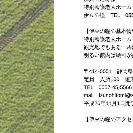
特別養護老人ホーム
伊豆の瞳　TEL　05
【伊豆の瞳の基本情
特別養護老人ホーム
観光地でもある一碧
明るい館内は絵画が
〒414-0051　静岡
定員　入所100　短
TEL　0557-45-556
mail　izunohitomi@s
平成26年11月1日開
【伊豆の瞳のアクセ