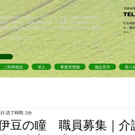
​珀寿
TEL
地域福祉のために活動をしております。現在、珀寿会は静岡県沼
伊東市、焼津市、神奈川県秦野市、千葉県に特別養護老人ホーム
​社会福
重層的な福祉拠点を展開することで、地域の皆様のために福祉の
す。施
から！
ために尽力致します。
ご利用相談
求人
事業所情報
施設見学
取り
1日
読了時間: 2分
伊豆の瞳 職員募集｜介