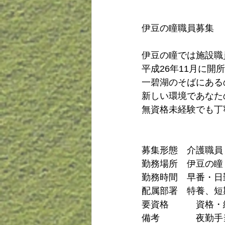
伊豆の瞳職員募集
伊豆の瞳では施設職
平成26年11月に開
一碧湖のそばにある
新しい環境であなた
無資格未経験でも丁
募集形態　介護職員
勤務場所　伊豆の瞳　
勤務時間　早番・日
配属部署　特養、短
要資格　　　資格・
備考　　　　夜勤手当　