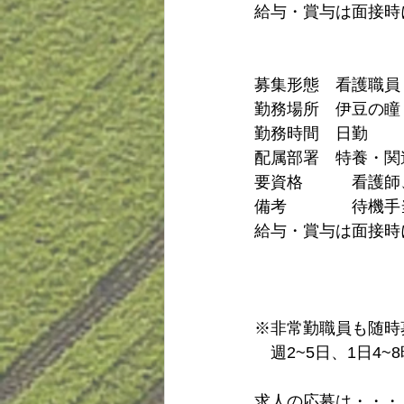
給与・賞与は面接時
募集形態　看護職員
勤務場所　伊豆の瞳　
勤務時間　日勤
配属部署　特養・関
要資格　　　看護師
備考　　　　待機手当　
給与・賞与は面接時
※非常勤職員も随時
　週2~5日、1日4
求人の応募は・・・