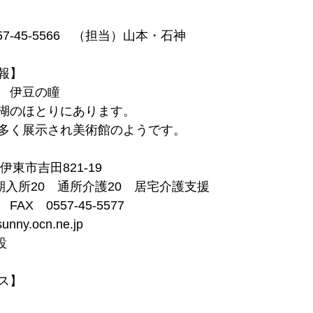
57-45-5566　（担当）山本・石神
報】
　伊豆の瞳
湖のほとりにあります。
多く展示され美術館のようです。
県伊東市吉田821-19
期入所20　通所介護20　居宅介護支援
6　FAX　0557-45-5577
unny.ocn.ne.jp
設
ス】