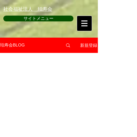
​社会福祉法人 珀寿会
サイトメニュー
新規登録
珀寿会BLOG