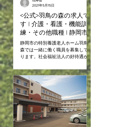
珀寿会
2021年5月15日
<公式>羽鳥の森の求人で
す | 介護・看護・機能訓
練・その他職種 | 静岡市
｜特別養護老人ホーム
静岡市の特別養護老人ホーム羽鳥の
森では一緒に働く職員を募集してお
ります。社会福祉法人の好待遇が魅
力です。