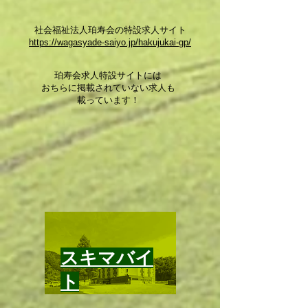
​社会福祉法人珀寿会の特設求人サイト
https://wagasyade-saiyo.jp/hakujukai-gp/
珀寿会求人特設サイトには
おちらに掲載されていない求人も
​載っています！
​スキマバイ
ト