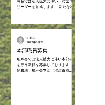
寿会では法人拡大に伴い、次世代の
リーダーを育成します。 新たな地
平で、挑戦をしたい方。 是非、ご
応募下さい。 職種 総合職（幹部
候補生） 勤務形態 正社員 募集人
員 若干名 業務内容 新たなリーダ
ーとなるべく介護部門、事務部門、
珀寿会
本部事務部門、...
2023年8月22日
本部職員募集
珀寿会では法人拡大に伴い本部事務
を行う職員を募集しております。
勤務地 珀寿会本部（沼津市岡
宮）、または珀寿会が運営する施設
のいづれかにて 勤務形態 正社
員、パート 就業日 年間258日（土
日祝日の勤務あり） 勤務時間 8時
30分~17時30分...