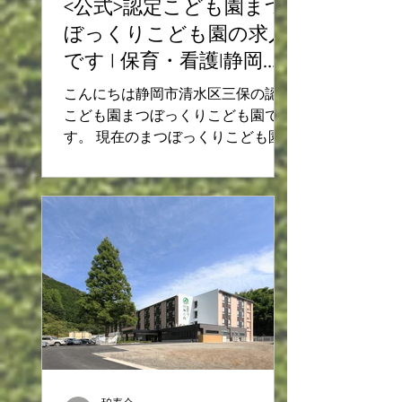
<公式>認定こども園まつ
ぼっくりこども園の求人
です | 保育・看護|静岡市
清水区三保|
こんにちは静岡市清水区三保の認定
こども園まつぼっくりこども園で
す。 現在のまつぼっくりこども園
の求人についてご案内いたします。
＼2021年4月／新規オープンの認定
こども園です！ 新卒・第2新卒の
方、未経験の方からベテラン先生ま
で、 経験年数不問◎幅広く募集し
ています！...