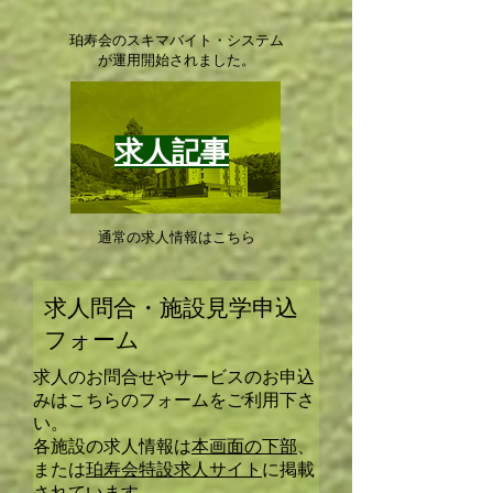
珀寿会のスキマバイト・システム
が運用開始されました。​
求人記事
通常の求人情報はこちら
求人問合・施設見学申込
フォーム
求人のお問合せやサービスのお申込
みはこちらのフォームをご利用下さ
い。
​各施設の求人情報は
本画面の下部
、
または
珀寿会特設求人サイト
に掲載
されています。