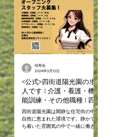
の中を流れる小川のほとりにある、
自然に恵まれた環境です。...
珀寿会
2024年3月12日
<公式>四街道陽光園の求
人です | 介護・看護・機
能訓練・その他職種 | 四
街道市｜特別養護老人ホ
四街道陽光園は閑静な住宅街の中で
ーム
自然に恵まれた環境です。静かで落
ち着いた雰囲気の中で一緒に働きま
せんか？経験・資格ともに不問で