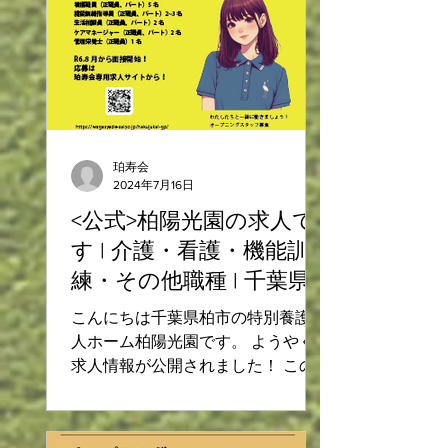
珀寿会
2024年7月16日
<公式>柏陽光園の求人で
す | 介護・看護・機能訓
練・その他職種 | 千葉県
柏市｜特別養護老人ホー
こんにちは千葉県柏市の特別養護老
ム
人ホーム柏陽光園です。 ようやく
求人情報が公開されました！ この
ページでは柏陽光園の求人について
ご案内いたします。（写真はイメー
ジです） 柏陽光園は 閑静な住宅街