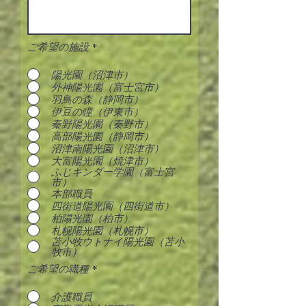
ご希望の施設
*
陽光園（沼津市）
外神陽光園（富士宮市）
羽鳥の森（静岡市）
伊豆の瞳（伊東市）
秦野陽光園（秦野市）
高部陽光園（静岡市）
沼津南陽光園（沼津市）
大富陽光園（焼津市）
ふじキンダー学園（富士宮
市）
本部職員
四街道陽光園（四街道市）
柏陽光園（柏市）
札幌陽光園（札幌市）
苫小牧ウトナイ陽光園（苫小
牧市）
ご希望の職種
*
介護職員