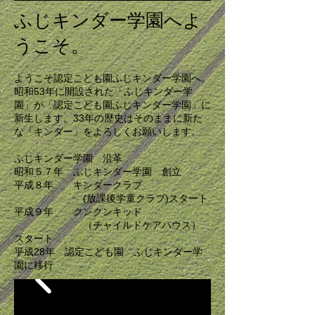
ふじキンダー学園へよ
うこそ。
ようこそ認定こども園ふじキンダー学園へ。
昭和53年に開設された「ふじキンダー学
園」が「認定こども園ふじキンダー学園」に
新生します。33年の歴史はそのままに新た
な「キンダー」をよろしくお願いします。
ふじキンダー学園 沿革
昭和５７年 ふじキンダー学園 創立
平成８年 キンダークラブ
(放課後学童クラブ)スタート
平成９年 クンクンキッド
（チャイルドケアハウス）
スタート
平成28年 認定こども園 ふじキンダー学
園に移行