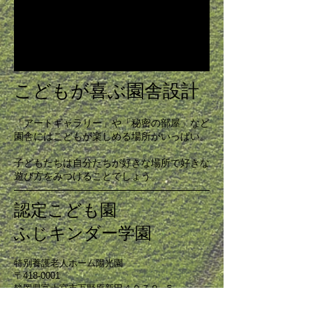
こどもが喜ぶ園舎設計
「アートギャラリー」や「秘密の部屋」など
園舎にはこどもが楽しめる場所がいっぱい。
子どもたちは自分たちが好きな場所で好きな
遊び方をみつけることでしょう。
認定こども園
ふじキンダー学園
特別養護老人ホーム陽光園
〒418-0001
静岡県富士宮市万野原新田４０７９−５