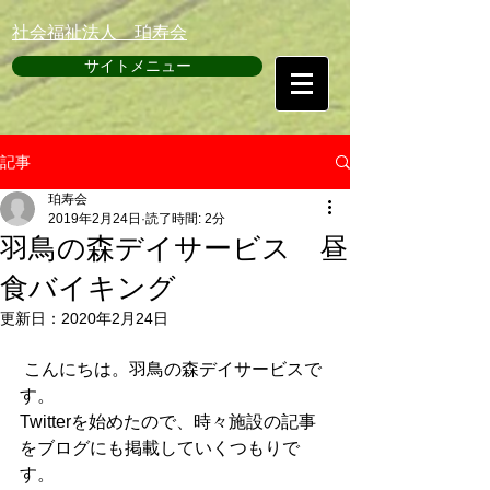
​社会福祉法人 珀寿会
サイトメニュー
記事
珀寿会
2019年2月24日
読了時間: 2分
羽鳥の森デイサービス 昼
食バイキング
更新日：
2020年2月24日
 こんにちは。羽鳥の森デイサービスで
す。
Twitterを始めたので、時々施設の記事
をブログにも掲載していくつもりで
す。