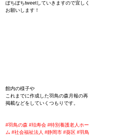
ぼちぼちtweetしていきますので宜しく
お願いします！
館内の様子や
これまでに作成した羽鳥の森月報の再
掲載などをしていくつもりです。
#羽鳥の森
#珀寿会
#特別養護老人ホー
ム
#社会福祉法人
#静岡市
#葵区
#羽鳥