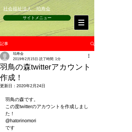
​社会福祉法人 珀寿会
サイトメニュー
記事
珀寿会
2019年2月15日
読了時間: 1分
羽鳥の森twitterアカウント
作成！
更新日：
2020年2月24日
羽鳥の森です。
この度twitterのアカウントを作成しまし
た！
@hatorinomori
です