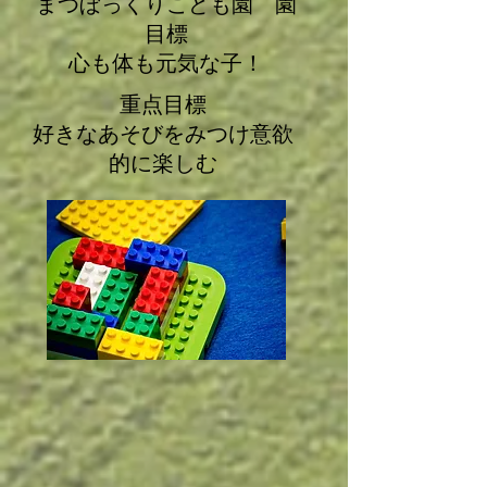
まつぼっくりこども園 園
目標
​心も体も元気な子！
重点目標
​好きなあそびをみつけ意欲
的に楽しむ