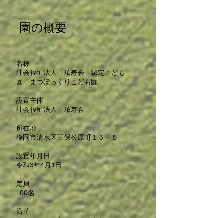
​園の概要
名称
社会福祉法人 珀寿会 認定こども
園 まつぼっくりこども園
設置主体
社会福祉法人 珀寿会
所在地
静岡市清水区三保松原町１５－５
設置年月日
令和3年4月1日
定員
100名
沿革