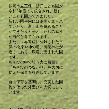
静岡市立三保・折戸こども園が
令和3年度より統合され、新し
いこども園ができました。
新しい園舎内には絵画が飾られ
ていたり、富士山を眺めること
ができたりと子どもたちの感性
が自然と育てられます。
また、世界遺産に登録された三
保の松原や神の道、御穂神社が
近くにあり、環境に恵まれた園
です。
あそびの中で培う力に着目し、
『あそびのつながり』を大切に
捉えた保育を根差しています。
​自由保育を基調に、充実した園
具を使った外遊びを大切にして
います！