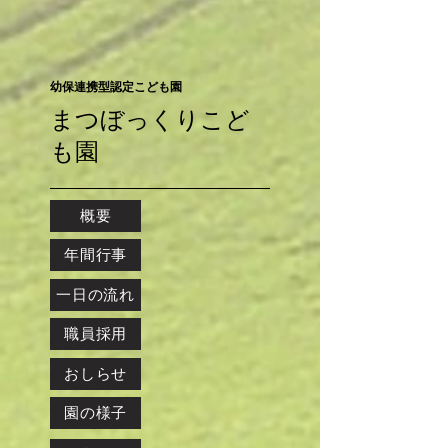
幼保連携型認定こども園
まつぼっくりこど
も園
概要
年間行事
一日の流れ
職員採用
おしらせ
園の様子