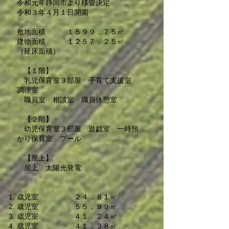
​令和元年静岡市より移管決定
​令和３年４月１日開園
敷地面積 １５９９．７５㎡
建物面積 １２５７．２５㎡
（延床面積）
【１階】
乳児保育室３部屋 子育て支援室
調理室
職員室 相談室 職員休憩室
【２階】
幼児保育室３部屋 遊戯室 一時預
かり保育室 プール
【屋上】
屋上 太陽光発電
歳児室 ２４．８１㎡
歳児室 ５５．９９㎡
歳児室 ４１．２４㎡
歳児室 ４１．３８㎡