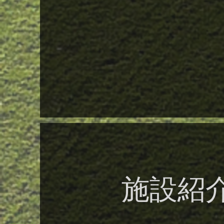
積 5
３階建
途 
定員1
種 
日から
（８）
都中野
​施設紹