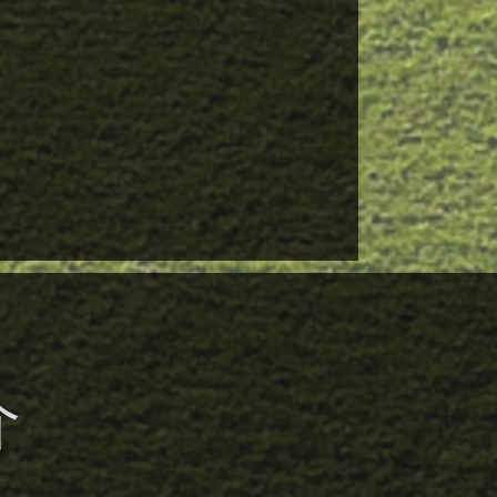
,925.32㎡ イ 構造規模 鉄骨造 地上
 ウ 延床面積 4,203.07㎡ エ 建物用
特別養護老人ホーム ユニット型個室
10人（短期11人含む。） （６）発注工
建築一式 （７）工事期間 契約締結
令和９年６月３０日（完成期限）
設計監理 株式会社 奥野設計 （東京
区東中野3-20-10 電話 0
介