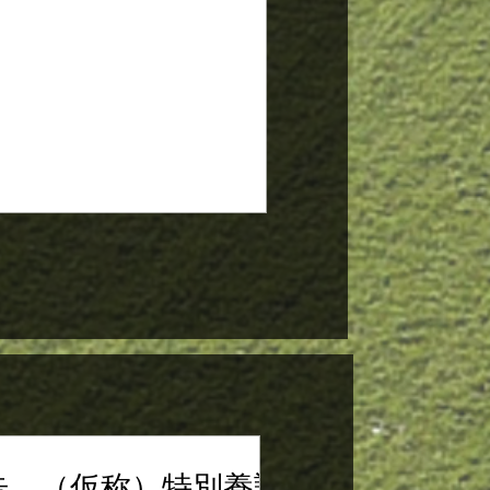
 平成19年3月9日 法人設立登記年月
成19年3月14日） 〇特別養護老人ホーム
..
告、（仮称）特別養護