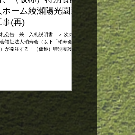
人ホーム綾瀬陽光園新
事(再)
札公告 兼 入札説明書 ＞ 次のとお
会福祉法人珀寿会（以下「珀寿会」と
）が発注する「（仮称）特別養護老人
綾瀬陽光園新築工事」について、条件
般競争入札を行います。 令和８年４月
 社会福祉法人 珀寿会 理事長 吉川
１ 入札に関する事項 （１）入札日
令和８年６月１日（月曜）午後２時
入札場所 神奈川県秦野市曽屋1177-
別養護老人ホーム秦野陽光園地域交流室
）工事名 （仮称）特別養護老人ホ
綾瀬陽光園新築工事 （４）工事場所
県綾瀬市落合北3丁目1150-1、1150-3、
-4、1151-1 （５）工事概要 ア 敷地面