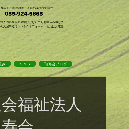
会各施設のご利用相談・入職相談はお電話で！
 055-924-5665
祉法人の各施設の見学はどなたでもお申込み頂けま
設の入居申込はコンタクトフォーム、またはお電話
組み
ＳＮＳ
珀寿会ブログ
社会福祉法人
珀寿会