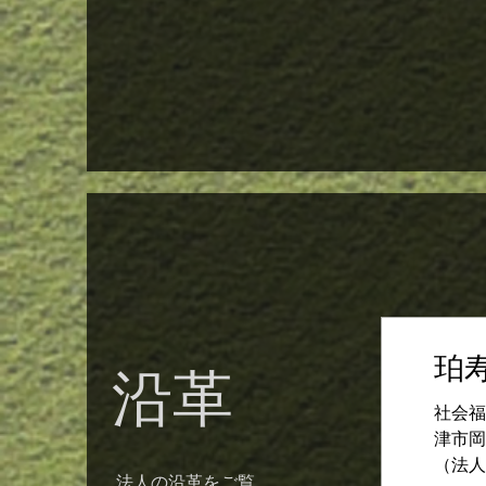
珀
沿革
社会福
津市
（法人
法人の沿革をご覧