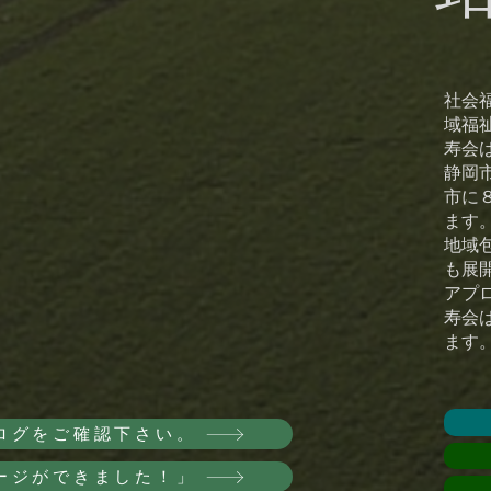
​社
域福
寿会
静岡
市に
ます
地域
も展
アプ
寿会
ます
ログをご確認下さい。
ージができました！」