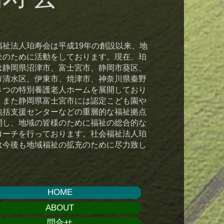
会福祉法人珀寿会は平成19年の創設以来、地
祉のために活動をしております。現在、珀
は静岡県沼津市、富士宮市、静岡市葵区、
市清水区、伊東市、焼津市、神奈川県秦野
８つの特別養護老人ホームを展開しており
。また静岡県富士宮市には認定こども園や
包括支援センターなどの重層的な福祉拠点
開し、地域の皆様のために福祉の総合的な
ローチを行っております。​社会福祉法人珀
は今後も地域福祉の拡充のために尽力致し
。
HOME
ABOUT
問合せ