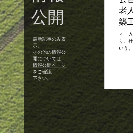
老
​公開
築工
＜ 入
最新記事のみ表
り、社
示。
いう。
その他の情報公
ホーム
開については
付き一
情報公開ページ
２２日
をご確認
瑞馬 
​下さい。
時 
（２）
1 特
（３
ーム
神奈川
1150