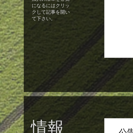
年月日
になるにはクリッ
日 平
クして記事を開い
の開設.
て下さい。
情報
公