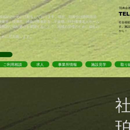
​珀寿
TEL
地域福祉のために活動をしております。現在、珀寿会は静岡県沼
伊東市、焼津市、神奈川県秦野市、千葉県に特別養護老人ホーム
​社会福
重層的な福祉拠点を展開することで、地域の皆様のために福祉の
す。施
から！
ために尽力致します。
ご利用相談
求人
事業所情報
施設見学
取り