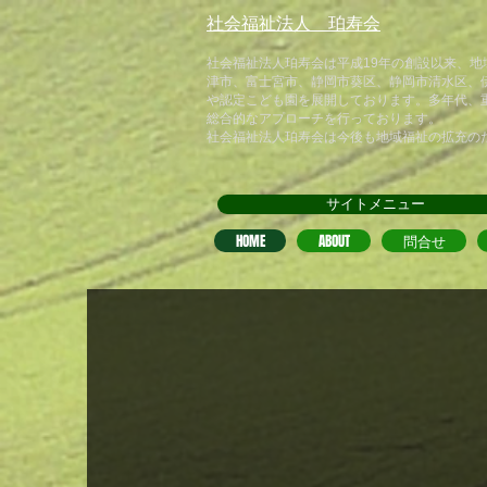
​社会福祉法人 珀寿会
​社会福祉法人珀寿会は平成19年の創設以来、
津市、富士宮市、静岡市葵区、静岡市清水区、
や認定こども園を展開しております。多年代、
総合的なアプローチを行っております。
​社会福祉法人珀寿会は今後も地域福祉の拡充の
サイトメニュー
HOME
ABOUT
問合せ