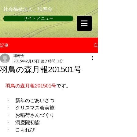
​社会福祉法人 珀寿会
サイトメニュー
記事
珀寿会
2015年2月15日
読了時間: 1分
羽鳥の森月報201501号
羽鳥の森月報201501号
です。 
・　新年のごあいさつ 
・　クリスマス会実施 
・　お稲荷さんづくり 
・　洞慶院初詣 
・　こもれび 