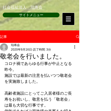
​社会福祉法人 珀寿会
サイトメニュー
記事
珀寿会
2020年9月16日
読了時間: 3分
敬老会を行いました。
コロナ禍であらゆる行事が中止となる
昨今。
施設では最新の注意を払いつつ敬老会
を実施致しました。
高齢者施設にとってご入居者様のご長
寿をお祝いし、敬意を払う「敬老会」
は最も大切な行事です。