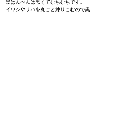
黒はんぺんは黒くてむちむちです。
イワシやサバを丸ごと練りこむので黒
くなるそうです。
内臓の色ですね。味はイワシ団子で
す。
ものによっては小骨があります。
臭いし、固いし、小骨があるし。子供
のころは苦手でした。
しかし、「黒はんぺんフライ」に出会
ってから「黒はんぺん」のイメージは
すっかり変わったんです！「魚臭さ」
は程よい「風味」に変わり、「固さ」
も程よい「歯ごたえ」に変わります。
髪の毛の細さほどの小骨もフライにな
れば「食感のアクセント」でしかあり
ません。苦みの残る淡白な味はフライ
になることでコクと苦みが効いた大人
の味に。ビールに間違いなく合う味で
す。