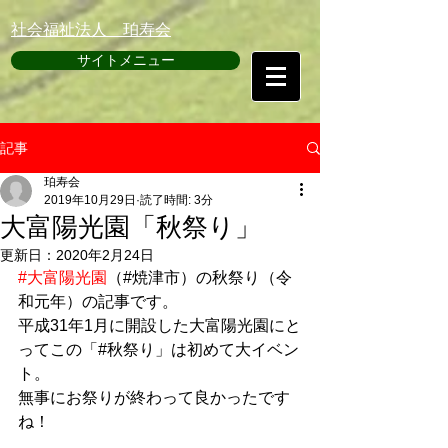
​社会福祉法人 珀寿会
サイトメニュー
記事
珀寿会
2019年10月29日
読了時間: 3分
大富陽光園「秋祭り」
更新日：
2020年2月24日
#大富陽光園
（#焼津市）の秋祭り（令
和元年）の記事です。
平成31年1月に開設した大富陽光園にと
ってこの「#秋祭り」は初めて大イベン
ト。
無事にお祭りが終わって良かったです
ね！