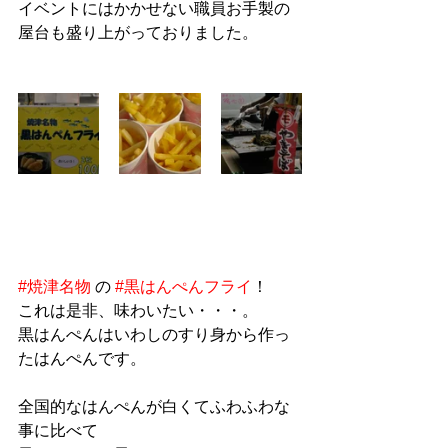
イベントにはかかせない職員お手製の
屋台も盛り上がっておりました。
#焼津名物
 の 
#黒はんぺんフライ
！
これは是非、味わいたい・・・。
黒はんぺんはいわしのすり身から作っ
たはんぺんです。
全国的なはんぺんが白くてふわふわな
事に比べて