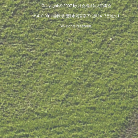
Copyrights© 2007 by 社会福祉法人珀寿会
〒410-0011静岡県沼津市岡宮字下松沢1417番地の1
All rights reserved.