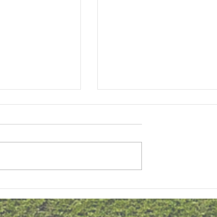
りこども園 園だ
まつぼっくりこども園 園
より5月号