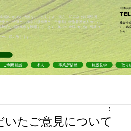
​珀寿
TEL
地域福祉のために活動をしております。現在、珀寿会は静岡県沼
伊東市、焼津市、神奈川県秦野市、千葉県に特別養護老人ホーム
​社会福
重層的な福祉拠点を展開することで、地域の皆様のために福祉の
す。施
から！
ために尽力致します。
ご利用相談
求人
事業所情報
施設見学
取り
だいたご意見について