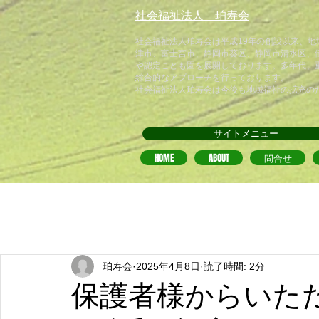
​社会福祉法人 珀寿会
​社会福祉法人珀寿会は平成19年の創設以来、
津市、富士宮市、静岡市葵区、静岡市清水区、
や認定こども園を展開しております。多年代、
総合的なアプローチを行っております。
​社会福祉法人珀寿会は今後も地域福祉の拡充の
サイトメニュー
HOME
ABOUT
問合せ
珀寿会
2025年4月8日
読了時間: 2分
保護者様からいた