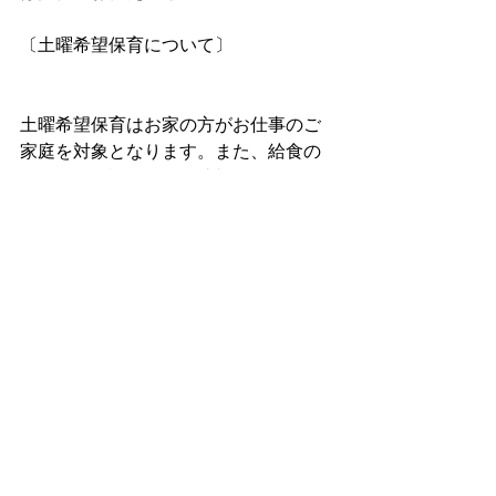
〔土曜希望保育について〕
土曜希望保育はお家の方がお仕事のご
家庭を対象となります。また、給食の
食数等の確認のため、締切日をもうけ
ています。締切日を過ぎてからの申し
込みはご希望に添えない場合もありま
す。ご承知おきください。また、乳児
組の希望につきましては、お子様の体
力面等を踏まえて担任と相談をしてか
らお申し込み下さい。よろしくお願い
いたします。
まつぼっくり子ども園