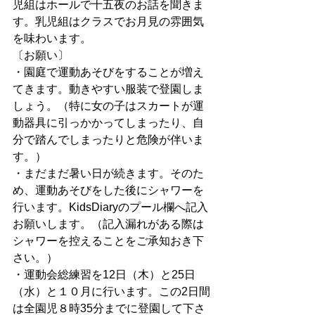
児組はホールで十五夜のお話を聞きま
す。乳児組はクラスでお月見の雰囲気
を味わいます。
〔お願い〕
・園庭で運動あそびをすることが増え
てきます。動きやすい服装で登園しま
しょう。（特に女の子はスカートが運
動器具に引っかかってしまったり、自
分で踏んでしまったりと危険が伴いま
す。）
・まだまだ暑い日が続きます。そのた
め、運動あそびをした後にシャワーを
行います。KidsDiaryのプール欄へ記入
お願いします。（記入漏れがある際は
シャワーを控えることをご承知おき下
さい。）
・運動会総練習を12日（木）と25日
（水）と１０月に行います。この2日間
は全園児８時35分までに登園して下さ