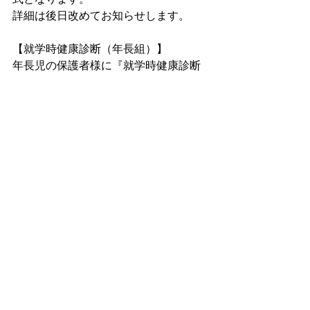
詳細は後日改めてお知らせします。
【就学時健康診断（年長組）】
年長児の保護者様に『就学時健康診断
通知書』が郵送されていることと思い
ます。
三保第二小学校　10月24日（木）
三保第一小学校　11月15日（金）　　
となります。受付時間等『就学時健康
診断通知書』をお読みいただき、時間
に遅れないようにお出かけ下さい。
まつぼっくり子ども園