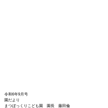
令和6年9月号	
園だより
まつぼっくりこども園　園長　藤田倫